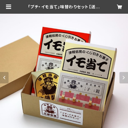
「プチ・イモ当て」味替わりセット【送料
無料】 | satouseika